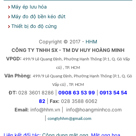
Máy ép lưu hóa
Máy đo độ bền kéo đứt
Thiết bị đo độ cứng
Copyright © 2017 -
HHM
CÔNG TY TNHH SX - TM DV HUY HOÀNG MINH
VPGD:
499/9 Lê Quang Định, Phường Hạnh Thông
(P.1, Q. Gò Vấp
cũ)
, TP. HCM
Văn Phòng:
499/9 Lê Quang Định, Phường Hạnh Thông
(P.1, Q. Gò
Vấp cũ)
, TP. HCM
ĐT:
028 3601 8286 |
0908 63 53 99
|
0913 54 54
82
|
Fax:
028 3588 6062
Email:
info@hhm.vn
|
info@hoangminhco.com
|
congtyhhm@gmail.com
Liên kết đối tác:
Công dụng mật ong
,
Mật ong hoa