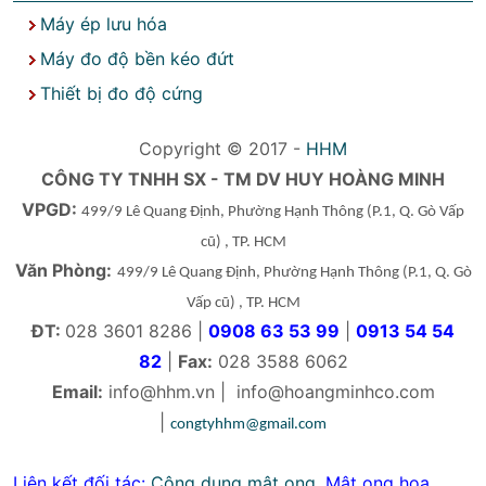
Máy ép lưu hóa
Máy đo độ bền kéo đứt
Thiết bị đo độ cứng
Copyright © 2017 -
HHM
CÔNG TY TNHH SX - TM DV HUY HOÀNG MINH
VPGD:
499/9 Lê Quang Định, Phường Hạnh Thông
(P.1, Q. Gò Vấp
cũ)
, TP. HCM
Văn Phòng:
499/9 Lê Quang Định, Phường Hạnh Thông
(P.1, Q. Gò
Vấp cũ)
, TP. HCM
ĐT:
028 3601 8286 |
0908 63 53 99
|
0913 54 54
82
|
Fax:
028 3588 6062
Email:
info@hhm.vn
|
info@hoangminhco.com
|
congtyhhm@gmail.com
Liên kết đối tác:
Công dụng mật ong
,
Mật ong hoa