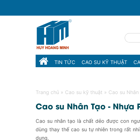
TIN TỨC
CAO SU KỸ THUẬT
CA
MÁY MÓC THIẾT BỊ
LIÊN HỆ
Trang chủ
»
Cao su kỹ thuật
»
Cao su Nhân
Cao su Nhân Tạo - Nhựa 
Cao su nhân tạo là chất dẻo được con ngư
dùng thay thế cao su tự nhiên trong rất nh
dụng.