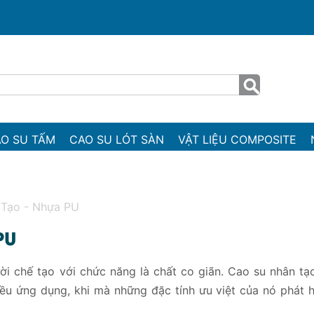
O SU TẤM
CAO SU LÓT SÀN
VẬT LIỆU COMPOSITE
 Tạo - Nhựa PU
PU
ời chế tạo với chức năng là chất co giãn. Cao su nhân t
iều ứng dụng, khi mà những đặc tính ưu việt của nó phát 