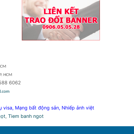
 HCM
TP. HCM
588 6062
l.com
ụ visa
,
Mạng bất động sản
,
Nhiếp ảnh việt
gọt
,
Tiem banh ngot