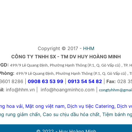
Copyright © 2017 -
HHM
CÔNG TY TNHH SX - TM DV HUY HOÀNG MINH
PGD:
499/9 Lê Quang Định, Phường Hạnh Thông
(P.1, Q. Gò Vấp cũ)
, TP.
Phòng:
499/9 Lê Quang Định, Phường Hạnh Thông
(P.1, Q. Gò Vấp cũ)
, 
3601 8286 |
0908 63 53 99
|
0913 54 54 82
|
Fax:
028 3
l:
info@hhm.vn
|
info@hoangminhco.com
|
congtyhhm@gmai
ng hoa vải
,
Mật ong việt nam
,
Dịch vụ tiệc Catering
,
Dịch v
ng rung giảm chấn
,
Cao su chịu dầu hóa chất
,
Tiệm bánh n
© 2022 - Huy Hoàng Minh