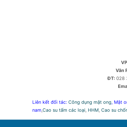
V
Văn 
ĐT:
028 
Emai
Liên kết đối tác:
Công dụng mật ong
,
Mật o
nam
,
Cao su tấm các loại
,
HHM
,
Cao su chố