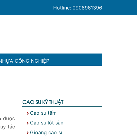
Hotline: 0908961396
NHỰA CÔNG NGHIỆP
CAO SU KỸ THUẬT
Cao su tấm
ạo được
Cao su lót sàn
huy tác
Gioăng cao su