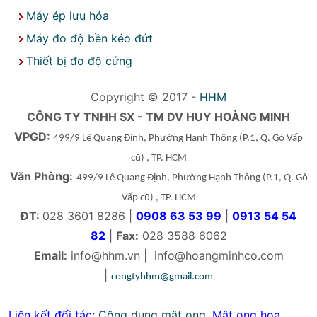
Máy ép lưu hóa
Máy đo độ bền kéo đứt
Thiết bị đo độ cứng
Copyright © 2017 -
HHM
CÔNG TY TNHH SX - TM DV HUY HOÀNG MINH
VPGD:
499/9 Lê Quang Định, Phường Hạnh Thông
(P.1, Q. Gò Vấp
cũ)
, TP. HCM
Văn Phòng:
499/9 Lê Quang Định, Phường Hạnh Thông
(P.1, Q. Gò
Vấp cũ)
, TP. HCM
ĐT:
028 3601 8286 |
0908 63 53 99
|
0913 54 54
82
|
Fax:
028 3588 6062
Email:
info@hhm.vn
|
info@hoangminhco.com
|
congtyhhm@gmail.com
Liên kết đối tác:
Công dụng mật ong
,
Mật ong hoa