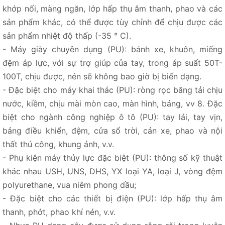
khớp nối, màng ngăn, lớp hấp thụ âm thanh, phao và các
sản phẩm khác, có thể được tùy chỉnh để chịu được các
sản phẩm nhiệt độ thấp (-35 ° C).
- Máy giày chuyên dụng (PU): bánh xe, khuôn, miếng
đệm áp lực, với sự trợ giúp của tay, trong áp suất 50T-
100T, chịu được, nén sẽ không bao giờ bị biến dạng.
- Đặc biệt cho máy khai thác (PU): ròng rọc băng tải chịu
nước, kiềm, chịu mài mòn cao, màn hình, bảng, vv 8. Đặc
biệt cho ngành công nghiệp ô tô (PU): tay lái, tay vịn,
bảng điều khiển, đệm, cửa sổ trời, cản xe, phao và nội
thất thủ công, khung ảnh, v.v.
- Phụ kiện máy thủy lực đặc biệt (PU): thông số kỹ thuật
khác nhau USH, UNS, DHS, YX loại YA, loại J, vòng đệm
polyurethane, vua niêm phong dầu;
- Đặc biệt cho các thiết bị điện (PU): lớp hấp thụ âm
thanh, phớt, phao khí nén, v.v.