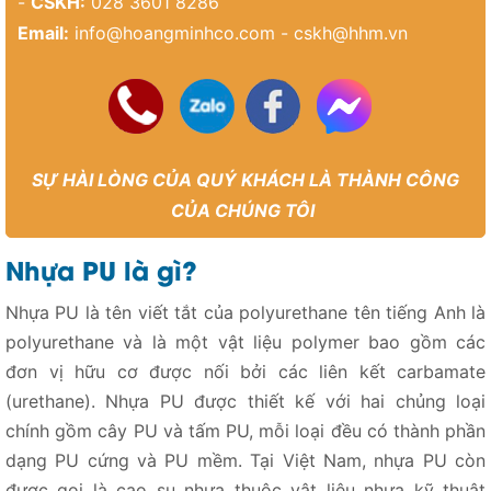
-
CSKH:
028 3601 8286
Email:
info@hoangminhco.com
-
cskh@hhm.vn
SỰ HÀI LÒNG CỦA QUÝ KHÁCH LÀ THÀNH CÔNG
CỦA CHÚNG TÔI
Nhựa PU là gì?
Nhựa PU là tên viết tắt của polyurethane tên tiếng Anh là
polyurethane và là một vật liệu polymer bao gồm các
đơn vị hữu cơ được nối bởi các liên kết carbamate
(urethane). Nhựa PU được thiết kế với hai chủng loại
chính gồm cây PU và tấm PU, mỗi loại đều có thành phần
dạng PU cứng và PU mềm. Tại Việt Nam, nhựa PU còn
được gọi là cao su nhựa thuộc vật liệu nhựa kỹ thuật