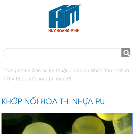
MENU
Trang chủ
»
Cao su kỹ thuật
»
Cao su Nhân Tạo - Nhựa
PU
»
Khớp nối hoa thị nhựa PU
KHỚP NỐI HOA THỊ NHỰA PU