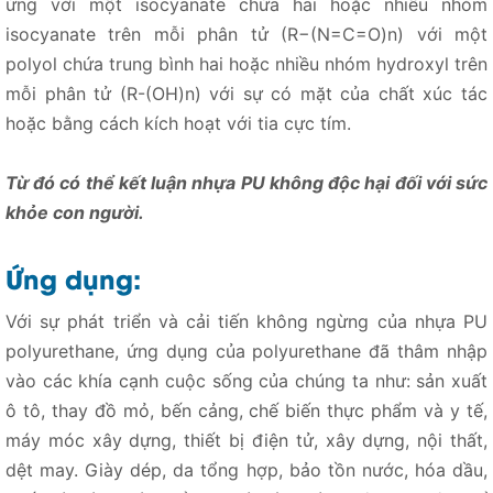
ứng với một isocyanate chứa hai hoặc nhiều nhóm
isocyanate trên mỗi phân tử (R−(N=C=O)n) với một
polyol chứa trung bình hai hoặc nhiều nhóm hydroxyl trên
mỗi phân tử (R-(OH)n) với sự có mặt của chất xúc tác
hoặc bằng cách kích hoạt với tia cực tím.
Từ đó có thể kết luận nhựa PU không độc hại đối với sức
khỏe con người.
Ứng dụng:
Với sự phát triển và cải tiến không ngừng của nhựa PU
polyurethane, ứng dụng của polyurethane đã thâm nhập
vào các khía cạnh cuộc sống của chúng ta như: sản xuất
ô tô, thay đồ mỏ, bến cảng, chế biến thực phẩm và y tế,
máy móc xây dựng, thiết bị điện tử, xây dựng, nội thất,
dệt may. Giày dép, da tổng hợp, bảo tồn nước, hóa dầu,