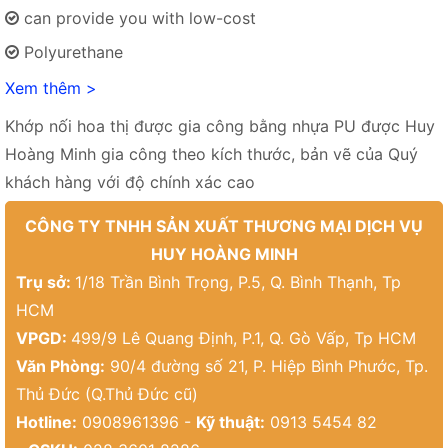
can provide you with low-cost
Polyurethane
Xem thêm >
Khớp nối hoa thị được gia công bằng nhựa PU được Huy
Hoàng Minh gia công theo kích thước, bản vẽ của Quý
khách hàng với độ chính xác cao
CÔNG TY TNHH SẢN XUẤT THƯƠNG MẠI DỊCH VỤ
HUY HOÀNG MINH
Trụ sở:
1/18 Trần Bình Trọng, P.5, Q. Bình Thạnh, Tp
HCM
VPGD:
499/9 Lê Quang Định, P.1, Q. Gò Vấp, Tp HCM
Văn Phòng:
90/4 đường số 21, P. Hiệp Bình Phước, Tp.
Thủ Đức (Q.Thủ Đức cũ)
Hotline:
0908961396 -
Kỹ thuật:
0913 5454 82