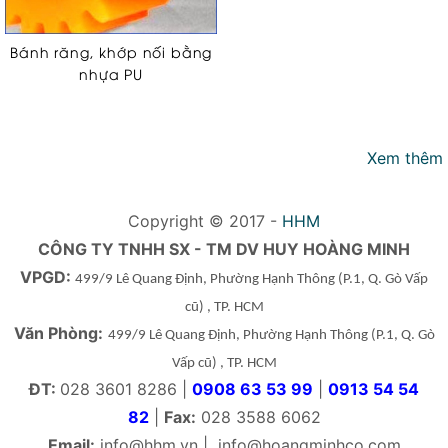
Bánh răng, khớp nối bằng
nhựa PU
Xem thêm
Copyright © 2017 -
HHM
CÔNG TY TNHH SX - TM DV HUY HOÀNG MINH
VPGD:
499/9 Lê Quang Định, Phường Hạnh Thông
(P.1, Q. Gò Vấp
cũ)
, TP. HCM
Văn Phòng:
499/9 Lê Quang Định, Phường Hạnh Thông
(P.1, Q. Gò
Vấp cũ)
, TP. HCM
ĐT:
028 3601 8286 |
0908 63 53 99
|
0913 54 54
82
|
Fax:
028 3588 6062
Email:
info@hhm.vn
|
info@hoangminhco.com