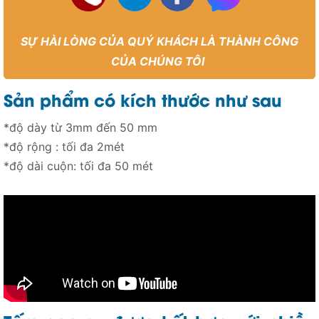
SỰ HÀI LÒNG CỦA QUÝ KHÁCH LÀ THÀNH CÔNG
CỦA CHÚNG TÔI
Sản phẩm có kích thước như sau
*độ dày từ 3mm đến 50 mm
*độ rộng : tối đa 2mét
*độ dài cuộn: tối đa 50 mét