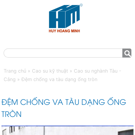
MENU
Trang chủ
»
Cao su kỹ thuật
»
Cao su nghành Tàu -
Cảng
»
Đệm chống va tàu dạng ống tròn
ĐỆM CHỐNG VA TÀU DẠNG ỐNG
TRÒN