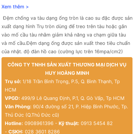
Xem thêm >
Đệm chống va tàu dạng ống tròn là cao su đặc được sản
xuất dạng hình Trụ tròn dùng để treo trên tàu hoặc gắn
vào mố cầu tàu nhằm giảm khả năng va chạm giữa tàu
và mố cầu.Đệm dạng ống được sản xuất theo tiêu chuẩn
của nhật. độ đàn hồ cao (cường lực trên 16mpa/cm2)
CÔNG TY TNHH SẢN XUẤT THƯƠNG MẠI DỊCH VỤ
HUY HOÀNG MINH
Trụ sở:
1/18 Trần Bình Trọng, P.5, Q. Bình Thạnh, Tp
HCM
VPGD:
499/9 Lê Quang Định, P.1, Q. Gò Vấp, Tp HCM
Văn Phòng:
90/4 đường số 21, P. Hiệp Bình Phước, Tp.
Thủ Đức (Q.Thủ Đức cũ)
Hotline:
0908961396 -
Kỹ thuật:
0913 5454 82
-
CSKH:
028 3601 8286