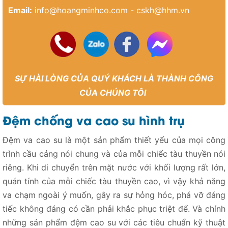
Email:
info@hoangminhco.com
-
cskh@hhm.vn
SỰ HÀI LÒNG CỦA QUÝ KHÁCH LÀ THÀNH CÔNG
CỦA CHÚNG TÔI
Đệm chống va cao su hình trụ
Đệm va cao su là một sản phẩm thiết yếu của mọi công
trình cầu cảng nói chung và của mỗi chiếc tàu thuyền nói
riêng. Khi di chuyển trên mặt nước với khối lượng rất lớn,
quán tính của mỗi chiếc tàu thuyền cao, vì vậy khả năng
va chạm ngoài ý muốn, gây ra sự hỏng hóc, phá vỡ đáng
tiếc không đáng có cần phải khắc phục triệt để. Và chính
những sản phẩm đệm cao su với các tiêu chuẩn kỹ thuật