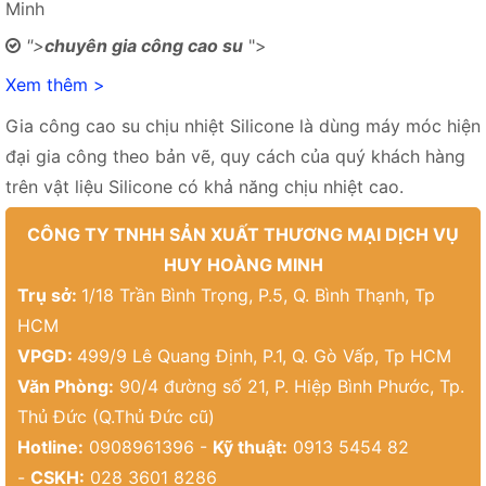
Minh
">
chuyên gia công cao su
">
Xem thêm >
Gia công cao su chịu nhiệt Silicone là dùng máy móc hiện
đại gia công theo bản vẽ, quy cách của quý khách hàng
trên vật liệu Silicone có khả năng chịu nhiệt cao.
CÔNG TY TNHH SẢN XUẤT THƯƠNG MẠI DỊCH VỤ
HUY HOÀNG MINH
Trụ sở:
1/18 Trần Bình Trọng, P.5, Q. Bình Thạnh, Tp
HCM
VPGD:
499/9 Lê Quang Định, P.1, Q. Gò Vấp, Tp HCM
Văn Phòng:
90/4 đường số 21, P. Hiệp Bình Phước, Tp.
Thủ Đức (Q.Thủ Đức cũ)
Hotline:
0908961396 -
Kỹ thuật:
0913 5454 82
-
CSKH:
028 3601 8286