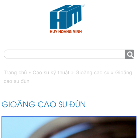
MENU
Trang chủ
»
Cao su kỹ thuật
»
Gioăng cao su
»
Gioăng
cao su đùn
GIOĂNG CAO SU ĐÙN