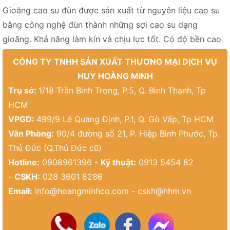
Gioăng cao su đùn được sản xuất từ nguyên liệu cao su
bằng công nghệ đùn thành những sợi cao su dạng
gioăng. Khả năng làm kín và chịu lực tốt. Có độ bền cao
CÔNG TY TNHH SẢN XUẤT THƯƠNG MẠI DỊCH VỤ
HUY HOÀNG MINH
Trụ sở:
1/18 Trần Bình Trọng, P.5, Q. Bình Thạnh, Tp
HCM
VPGD:
499/9 Lê Quang Định, P.1, Q. Gò Vấp, Tp HCM
Văn Phòng:
90/4 đường số 21, P. Hiệp Bình Phước, Tp.
Thủ Đức (Q.Thủ Đức cũ)
Hotline:
0908961396 -
Kỹ thuật:
0913 5454 82
-
CSKH:
028 3601 8286
Email:
info@hoangminhco.com
-
cskh@hhm.vn