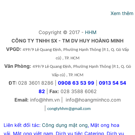
Xem thêm
Copyright © 2017 -
HHM
CÔNG TY TNHH SX - TM DV HUY HOÀNG MINH
VPGD:
499/9 Lê Quang Định, Phường Hạnh Thông
(P.1, Q. Gò Vấp
cũ)
, TP. HCM
Văn Phòng:
499/9 Lê Quang Định, Phường Hạnh Thông
(P.1, Q. Gò
Vấp cũ)
, TP. HCM
ĐT:
028 3601 8286 |
0908 63 53 99
|
0913 54 54
82
|
Fax:
028 3588 6062
Email:
info@hhm.vn
|
info@hoangminhco.com
|
congtyhhm@gmail.com
Liên kết đối tác:
Công dụng mật ong
,
Mật ong hoa
vải
,
Mật ong việt nam
,
Dịch vụ tiệc Catering
,
Dịch vụ