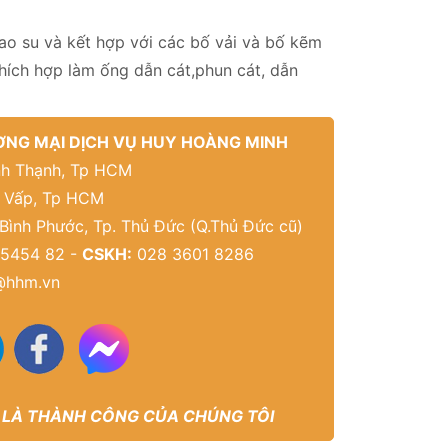
ao su và kết hợp với các bố vải và bố kẽm
hích hợp làm ống dẫn cát,phun cát, dẫn
NG MẠI DỊCH VỤ HUY HOÀNG MINH
Bình Thạnh, Tp HCM
ò Vấp, Tp HCM
 Bình Phước, Tp. Thủ Đức (Q.Thủ Đức cũ)
5454 82 -
CSKH:
028 3601 8286
@hhm.vn
 LÀ THÀNH CÔNG CỦA CHÚNG TÔI