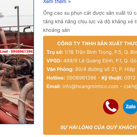
Xem thêm >
Ống cao su phun cát được sản xuất từ c
tăng khả năng chịu lực và độ kháng xé t
khoáng sản
CÔNG TY TNHH SẢN XUẤT THƯƠ
Trụ sở:
1/18 Trần Bình Trọng, P.5, Q. 
VPGD:
499/9 Lê Quang Định, P.1, Q. G
Văn Phòng:
90/4 đường số 21, P. Hiệp
Hotline:
0908961396 -
Kỹ thuật:
0913 
Email:
info@hoangminhco.com
-
cskh
SỰ HÀI LÒNG CỦA QUÝ KHÁCH