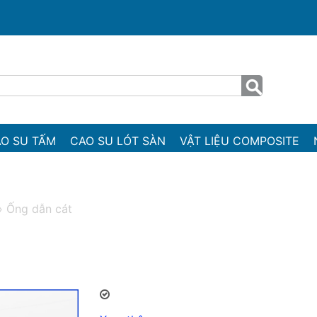
O SU TẤM
CAO SU LÓT SÀN
VẬT LIỆU COMPOSITE
»
Ống dẫn cát