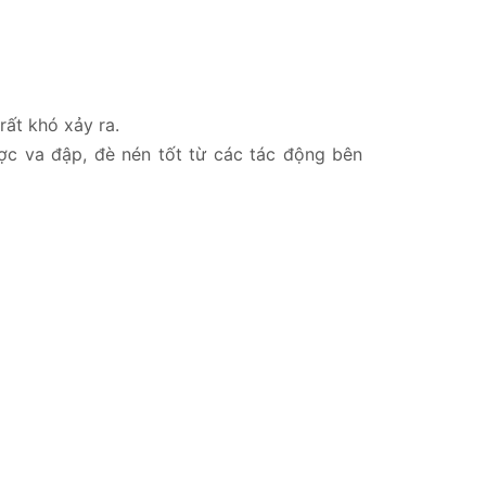
rất khó xảy ra.
ợc va đập, đè nén tốt từ các tác động bên