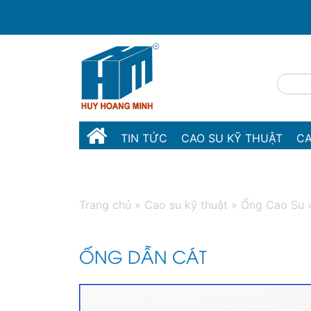
TIN TỨC
CAO SU KỸ THUẬT
CA
MÁY MÓC THIẾT BỊ
LIÊN HỆ
Trang chủ
»
Cao su kỹ thuật
»
Ống Cao Su
ỐNG DẪN CÁT