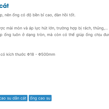
cát
, nên ống có độ bền bỉ cao, đàn hồi tốt.
ợc mài mòn và áp lực hút lớn, trường hợp bị rách, thủng,… 
úp ống luôn ở dạng tròn, mà còn có thể giúp ống chịu đư
 có kích thước Φ18 - Φ500mm
cao su dẫn cát
ống cao su