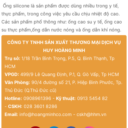
Ống silicone là sản phẩm được dùng nhiều trong y tế,
thực phẩm, trong công việc yêu cầu chịu nhiệt độ cao.
Các sản phẩm phổ thông như: ống cao su y tế, ống cao
su thực phẩm,ống dẫn nước nóng và ống dẫn khí nóng.
CÔNG TY TNHH SẢN XUẤT THƯƠNG MẠI DỊCH VỤ
HUY HOÀNG MINH
Trụ sở:
1/18 Trần Bình Trọng, P.5, Q. Bình Thạnh, Tp
HCM
VPGD:
499/9 Lê Quang Định, P.1, Q. Gò Vấp, Tp HCM
Văn Phòng:
90/4 đường số 21, P. Hiệp Bình Phước, Tp.
Thủ Đức (Q.Thủ Đức cũ)
Hotline:
0908961396 -
Kỹ thuật:
0913 5454 82
-
CSKH:
028 3601 8286
Email:
info@hoangminhco.com
-
cskh@hhm.vn