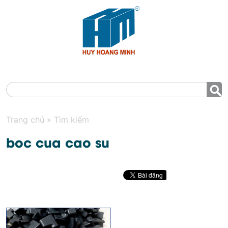
MENU
Trang chủ
»
Tìm kiếm
boc cua cao su