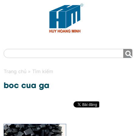
MENU
Trang chủ
»
Tìm kiếm
boc cua ga