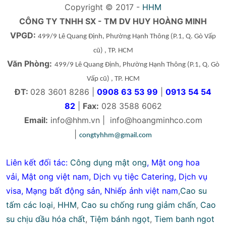
Copyright © 2017 -
HHM
CÔNG TY TNHH SX - TM DV HUY HOÀNG MINH
VPGD:
499/9 Lê Quang Định, Phường Hạnh Thông
(P.1, Q. Gò Vấp
cũ)
, TP. HCM
Văn Phòng:
499/9 Lê Quang Định, Phường Hạnh Thông
(P.1, Q. Gò
Vấp cũ)
, TP. HCM
ĐT:
028 3601 8286 |
0908 63 53 99
|
0913 54 54
82
|
Fax:
028 3588 6062
Email:
info@hhm.vn
|
info@hoangminhco.com
|
congtyhhm@gmail.com
Liên kết đối tác:
Công dụng mật ong
,
Mật ong hoa
vải
,
Mật ong việt nam
,
Dịch vụ tiệc Catering
,
Dịch vụ
visa
,
Mạng bất động sản
,
Nhiếp ảnh việt nam
,
Cao su
tấm các loại
,
HHM
,
Cao su chống rung giảm chấn
,
Cao
su chịu dầu hóa chất
,
Tiệm bánh ngọt
,
Tiem banh ngot