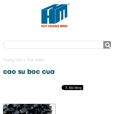
MENU
Trang chủ
»
Tìm kiếm
cao su boc cua