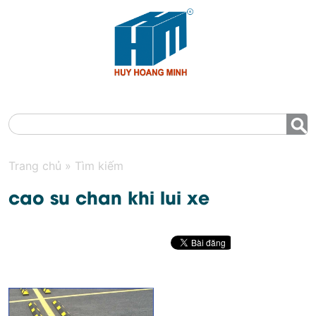
MENU
Trang chủ
»
Tìm kiếm
cao su chan khi lui xe