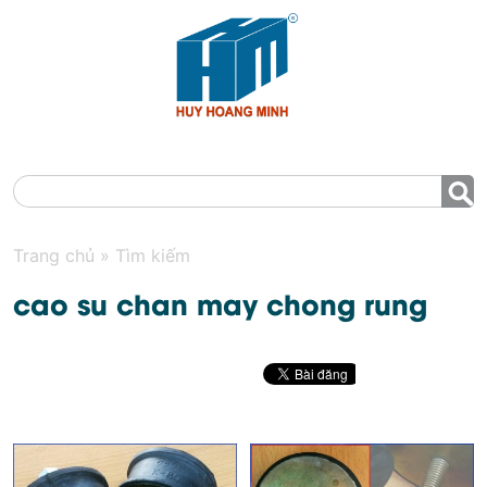
MENU
Trang chủ
»
Tìm kiếm
cao su chan may chong rung