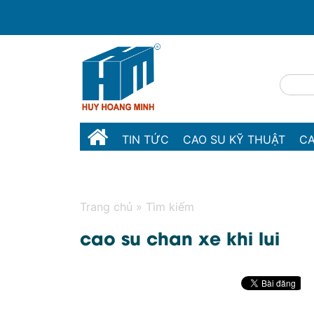
TIN TỨC
CAO SU KỸ THUẬT
CA
MÁY MÓC THIẾT BỊ
LIÊN HỆ
Trang chủ
»
Tìm kiếm
cao su chan xe khi lui