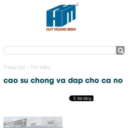
MENU
Trang chủ
»
Tìm kiếm
cao su chong va dap cho ca no