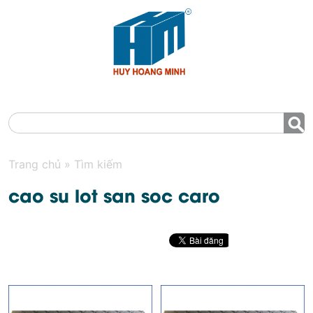
MENU
Trang chủ
»
Tìm kiếm
cao su lot san soc caro