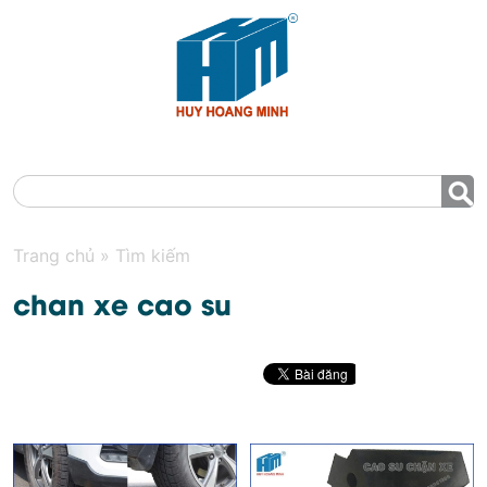
MENU
Trang chủ
»
Tìm kiếm
chan xe cao su