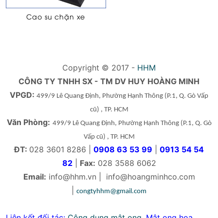
Cao su chặn xe
Copyright © 2017 -
HHM
CÔNG TY TNHH SX - TM DV HUY HOÀNG MINH
VPGD:
499/9 Lê Quang Định, Phường Hạnh Thông
(P.1, Q. Gò Vấp
cũ)
, TP. HCM
Văn Phòng:
499/9 Lê Quang Định, Phường Hạnh Thông
(P.1, Q. Gò
Vấp cũ)
, TP. HCM
ĐT:
028 3601 8286 |
0908 63 53 99
|
0913 54 54
82
|
Fax:
028 3588 6062
Email:
info@hhm.vn
|
info@hoangminhco.com
|
congtyhhm@gmail.com
Liên kết đối tác:
Công dụng mật ong
,
Mật ong hoa