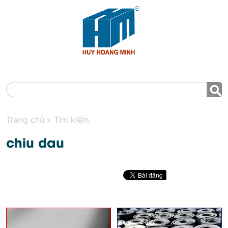
MENU
Trang chủ
»
Tìm kiếm
chiu dau