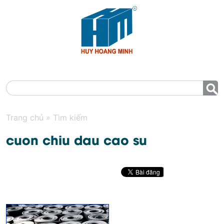
MENU
Trang chủ
»
Tìm kiếm
cuon chiu dau cao su