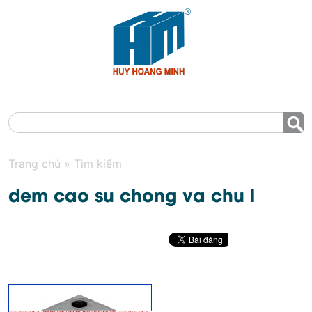
MENU
Trang chủ
»
Tìm kiếm
dem cao su chong va chu l