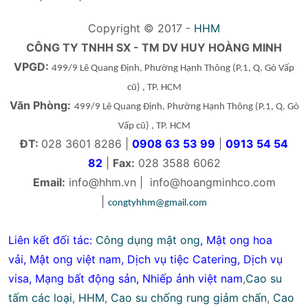
Copyright © 2017 -
HHM
CÔNG TY TNHH SX - TM DV HUY HOÀNG MINH
VPGD:
499/9 Lê Quang Định, Phường Hạnh Thông
(P.1, Q. Gò Vấp
cũ)
, TP. HCM
Văn Phòng:
499/9 Lê Quang Định, Phường Hạnh Thông
(P.1, Q. Gò
Vấp cũ)
, TP. HCM
ĐT:
028 3601 8286 |
0908 63 53 99
|
0913 54 54
82
|
Fax:
028 3588 6062
Email:
info@hhm.vn
|
info@hoangminhco.com
|
congtyhhm@gmail.com
Liên kết đối tác:
Công dụng mật ong
,
Mật ong hoa
vải
,
Mật ong việt nam
,
Dịch vụ tiệc Catering
,
Dịch vụ
visa
,
Mạng bất động sản
,
Nhiếp ảnh việt nam
,
Cao su
tấm các loại
,
HHM
,
Cao su chống rung giảm chấn
,
Cao