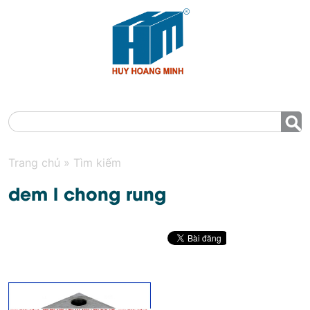
MENU
Trang chủ
»
Tìm kiếm
dem l chong rung