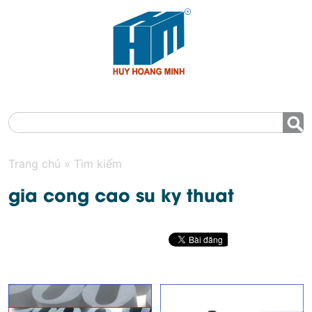
MENU
Trang chủ
»
Tìm kiếm
gia cong cao su ky thuat