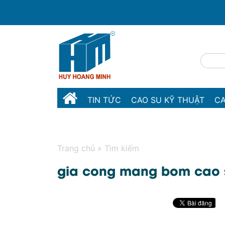
TIN TỨC
CAO SU KỸ THUẬT
CA
MÁY MÓC THIẾT BỊ
LIÊN HỆ
Trang chủ
»
Tìm kiếm
gia cong mang bom cao 