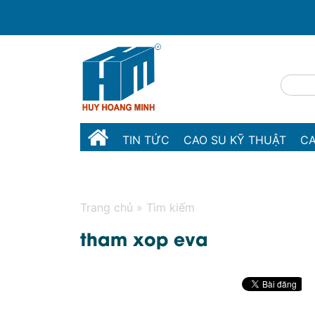
TIN TỨC
CAO SU KỸ THUẬT
CA
MÁY MÓC THIẾT BỊ
LIÊN HỆ
Trang chủ
»
Tìm kiếm
tham xop eva