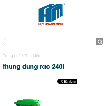
MENU
Trang chủ
»
Tìm kiếm
thung dung rac 240l