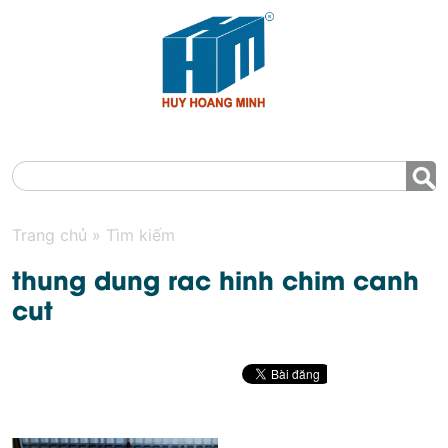
MENU
Trang chủ
»
Tìm kiếm
thung dung rac hinh chim canh
cut