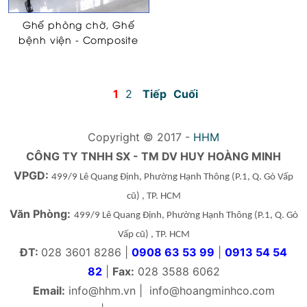
Ghế phòng chờ, Ghế
bệnh viện - Composite
1
2
Tiếp
Cuối
Copyright © 2017 -
HHM
CÔNG TY TNHH SX - TM DV HUY HOÀNG MINH
VPGD:
499/9 Lê Quang Định, Phường Hạnh Thông
(P.1, Q. Gò Vấp
cũ)
, TP. HCM
Văn Phòng:
499/9 Lê Quang Định, Phường Hạnh Thông
(P.1, Q. Gò
Vấp cũ)
, TP. HCM
ĐT:
028 3601 8286 |
0908 63 53 99
|
0913 54 54
82
|
Fax:
028 3588 6062
Email:
info@hhm.vn
|
info@hoangminhco.com