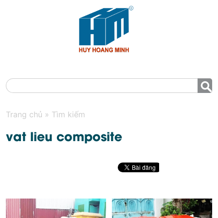
MENU
Trang chủ
»
Tìm kiếm
vat lieu composite