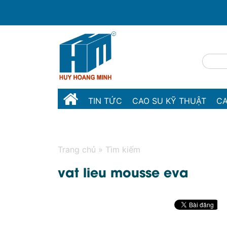
TIN TỨC
CAO SU KỸ THUẬT
CA
MÁY MÓC THIẾT BỊ
LIÊN HỆ
Trang chủ
»
Tìm kiếm
vat lieu mousse eva