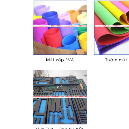
Mút xốp EVA
Thảm mút
Mút EVA - Cao Su Xốp