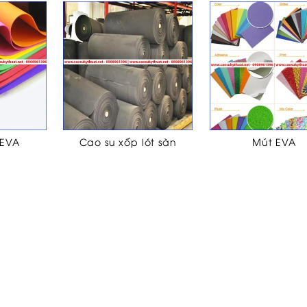
 EVA
Cao su xốp lót sàn
Mút EVA