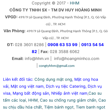
Copyright © 2017 -
HHM
CÔNG TY TNHH SX - TM DV HUY HOÀNG MINH
VPGD:
499/9 Lê Quang Định, Phường Hạnh Thông
(P.1, Q. Gò Vấp
cũ)
, TP. HCM
Văn Phòng:
499/9 Lê Quang Định, Phường Hạnh Thông
(P.1, Q. Gò
Vấp cũ)
, TP. HCM
ĐT:
028 3601 8286 |
0908 63 53 99
|
0913 54 54
82
|
Fax:
028 3588 6062
Email:
info@hhm.vn
|
info@hoangminhco.com
|
congtyhhm@gmail.com
Liên kết đối tác:
Công dụng mật ong
,
Mật ong hoa
vải
,
Mật ong việt nam
,
Dịch vụ tiệc Catering
,
Dịch vụ
visa
,
Mạng bất động sản
,
Nhiếp ảnh việt nam
,
Cao su
tấm các loại
,
HHM
,
Cao su chống rung giảm chấn
,
Cao
su chịu dầu hóa chất
,
Tiệm bánh ngọt
,
Tiem banh ngot