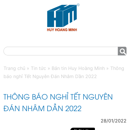
MENU
Trang chủ
»
Tin tức
»
Bản tin Huy Hoàng Minh
»
Thông
báo nghỉ Tết Nguyên Đán Nhâm Dần 2022
THÔNG BÁO NGHỈ TẾT NGUYÊN
ĐÁN NHÂM DẦN 2022
28/01/2022