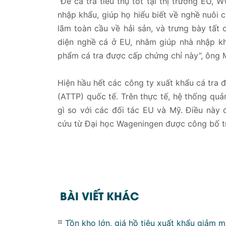
“Để cá tra tiêu thụ tốt tại thị trường EU
nhập khẩu, giúp họ hiểu biết về nghề nuôi c
lãm toàn cầu về hải sản, và trưng bày tất 
diện nghề cá ở EU, nhằm giúp nhà nhập kh
phẩm cá tra được cấp chứng chỉ này”, ông 
Hiện hầu hết các công ty xuất khẩu cá tra 
(ATTP) quốc tế. Trên thực tế, hệ thống qu
gì so với các đối tác EU và Mỹ. Điều nà
cứu từ Đại học Wageningen được công bố tr
BÀI VIẾT KHÁC
Tồn kho lớn, giá hồ tiêu xuất khẩu giảm 