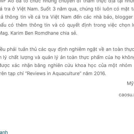
, WWF Áo đã tổ chức những chuyến đi thăm thực địa tại nh
á tra ở Việt Nam. Suốt 3 năm qua, chúng tôi luôn có mặt tạ
cả thông tin về cá tra Việt Nam đến các nhà báo, blogger
ẩu có thêm thông tin và có quyết định trong việc chọn l
Mag. Karim Ben Romdhane chia sẻ.
đều phải tuân thủ các quy định nghiêm ngặt về an toàn th
ản lý chất lượng và quản lý ản toàn thực phẩm của họ khô
y được xác nhận bằng nghiên cứu khoa học của một nhóm 
ên tạp chí “Reviews in Aquaculture” năm 2016.
Mỹ
caosu.
mạnh