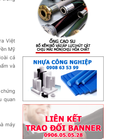
a Việt
uyền Mỹ
loài cá
phẩm và
ể chứng
u quan
nhà máy