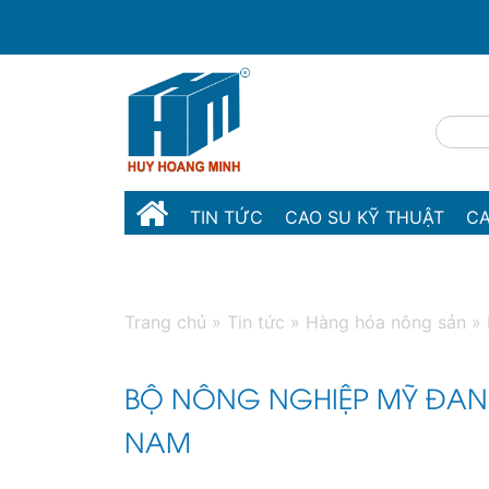
TIN TỨC
CAO SU KỸ THUẬT
CA
MÁY MÓC THIẾT BỊ
LIÊN HỆ
Trang chủ
»
Tin tức
»
Hàng hóa nông sản
»
BỘ NÔNG NGHIỆP MỸ ĐANG
NAM