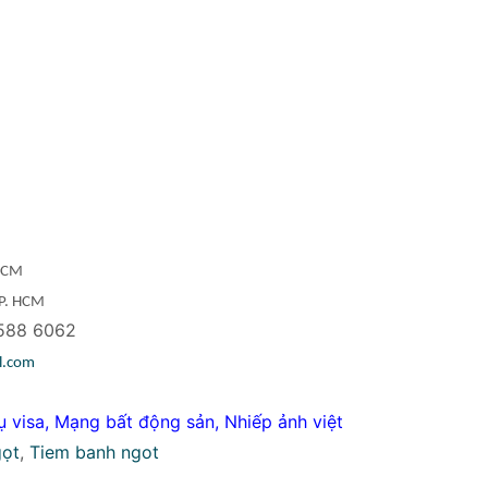
 HCM
TP. HCM
588 6062
l.com
ụ visa
,
Mạng bất động sản
,
Nhiếp ảnh việt
gọt
,
Tiem banh ngot