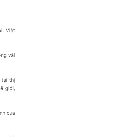
, Việt
ong vài
tại thị
ế giới,
ạnh của