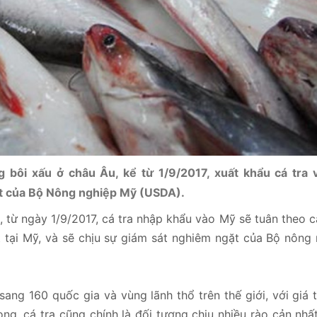
 bôi xấu ở châu Âu, kể từ 1/9/2017, xuất khẩu cá tra v
ặt của Bộ Nông nghiệp Mỹ (USDA).
 từ ngày 1/9/2017, cá tra nhập khẩu vào Mỹ sẽ tuân theo 
 tại Mỹ, và sẽ chịu sự giám sát nghiêm ngặt của Bộ nông
ng 160 quốc gia và vùng lãnh thổ trên thế giới, với giá t
ng, cá tra cũng chính là đối tượng chịu nhiều rào cản nhấ