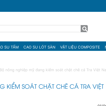
O SU TẤM
CAO SU LÓT SÀN
VẬT LIỆU COMPOSITE
Bộ nông nghiệp mỹ đang kiểm soát chặt chẽ cá Tra Việt N
 KIỂM SOÁT CHẶT CHẼ CÁ TRA VIỆT