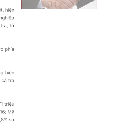
t, hiện
 nghiệp
tra, từ
ợc phía
ng hiện
 cá tra
1 triệu
016; Mỹ
3,8% so