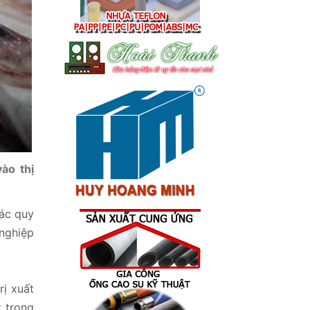
ào thị
các quy
 nghiệp
rị xuất
t trong