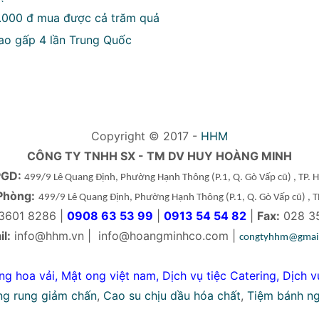
0.000 đ mua được cả trăm quả
ao gấp 4 lần Trung Quốc
Copyright © 2017 -
HHM
CÔNG TY TNHH SX - TM DV HUY HOÀNG MINH
PGD:
499/9 Lê Quang Định, Phường Hạnh Thông
(P.1, Q. Gò Vấp cũ)
, TP.
Phòng:
499/9 Lê Quang Định, Phường Hạnh Thông
(P.1, Q. Gò Vấp cũ)
, 
3601 8286 |
0908 63 53 99
|
0913 54 54 82
|
Fax:
028 3
l:
info@hhm.vn
|
info@hoangminhco.com
|
congtyhhm@gmai
ng hoa vải
,
Mật ong việt nam
,
Dịch vụ tiệc Catering
,
Dịch v
ng rung giảm chấn
,
Cao su chịu dầu hóa chất
,
Tiệm bánh n