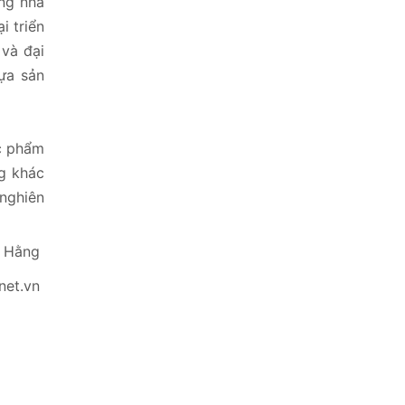
ững nhà
i triển
 và đại
ựa sản
ực phẩm
ng khác
nghiên
 Hằng
net.vn