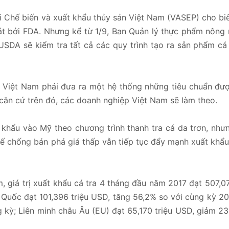
 Chế biến và xuất khẩu thủy sản Việt Nam (VASEP) cho biế
át bởi FDA. Nhưng kể từ 1/9, Ban Quản lý thực phẩm nông
USDA sẽ kiểm tra tất cả các quy trình tạo ra sản phẩm cá 
, Việt Nam phải đưa ra một hệ thống những tiêu chuẩn đư
căn cứ trên đó, các doanh nghiệp Việt Nam sẽ làm theo.
khẩu vào Mỹ theo chương trình thanh tra cá da trơn, như
uế chống bán phá giá thấp vẫn tiếp tục đẩy mạnh xuất khẩu
 giá trị xuất khẩu cá tra 4 tháng đầu năm 2017 đạt 507,07
 Quốc đạt 101,396 triệu USD, tăng 56,2% so với cùng kỳ 2
 kỳ; Liên minh châu Âu (EU) đạt 65,170 triệu USD, giảm 2