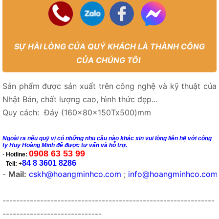
SỰ HÀI LÒNG CỦA QUÝ KHÁCH LÀ THÀNH CÔNG
CỦA CHÚNG TÔI
Sản phẩm được sản xuất trên công nghệ và kỹ thuật của
Nhật Bản, chất lượng cao, hình thức đẹp...
Quy cách: Đáy (160x80x150Tx500)mm
Ngoài ra nếu quý vị có những nhu cầu nào khác xin vui lòng liên hệ với công
ty Huy Hoàng Minh để được tư vấn và hỗ trợ.
0908 63 53 99
-
Hotline:
84 8 3601 8286
-
Tell:
+
-
Mail:
cskh@hoangminhco.com
;
info@hoangminhco.com
--------------------------------------------------------------
-----------------------------