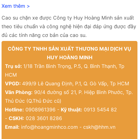
Xem thêm >
Cao su chặn xe được Công ty Huy Hoàng Minh sản xuất
theo tiêu chuẩn và công nghệ hiện đại đáp ứng được đầy
đủ các tính năng cơ bản của cao su.
CÔNG TY TNHH SẢN XUẤT THƯƠNG MẠI DỊCH VỤ
HUY HOÀNG MINH
Trụ sở:
1/18 Trần Bình Trọng, P.5, Q. Bình Thạnh, Tp
HCM
VPGD:
499/9 Lê Quang Định, P.1, Q. Gò Vấp, Tp HCM
Văn Phòng:
90/4 đường số 21, P. Hiệp Bình Phước, Tp.
Thủ Đức (Q.Thủ Đức cũ)
Hotline:
0908961396 -
Kỹ thuật:
0913 5454 82
-
CSKH:
028 3601 8286
Email:
info@hoangminhco.com
-
cskh@hhm.vn