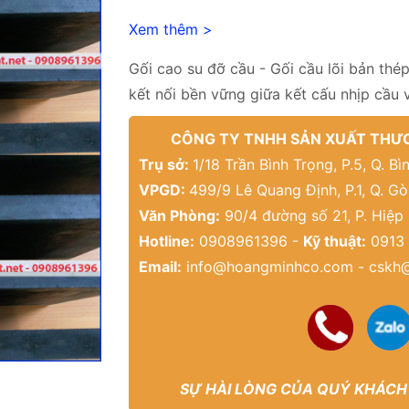
Xem thêm >
Gối cao su đỡ cầu - Gối cầu lõi bản thép
kết nối bền vững giữa kết cấu nhịp cầu 
CÔNG TY TNHH SẢN XUẤT THƯƠ
Trụ sở:
1/18 Trần Bình Trọng, P.5, Q. 
VPGD:
499/9 Lê Quang Định, P.1, Q. G
Văn Phòng:
90/4 đường số 21, P. Hiệp
Hotline:
0908961396 -
Kỹ thuật:
0913 
Email:
info@hoangminhco.com
-
cskh
SỰ HÀI LÒNG CỦA QUÝ KHÁCH