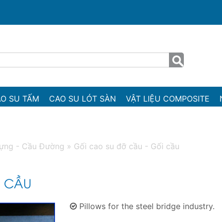
O SU TẤM
CAO SU LÓT SÀN
VẬT LIỆU COMPOSITE
ựng - Cầu Đường
»
Gối cao su đỡ cầu - Gối cầu
I CẦU
Pillows for the steel bridge industry.