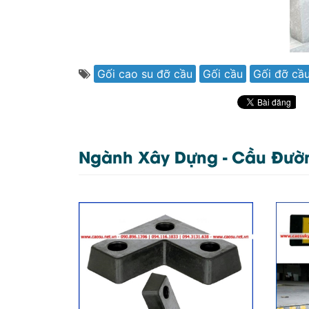
Gối cao su đỡ cầu
Gối cầu
Gối đỡ cầ
Ngành Xây Dựng - Cầu Đườ