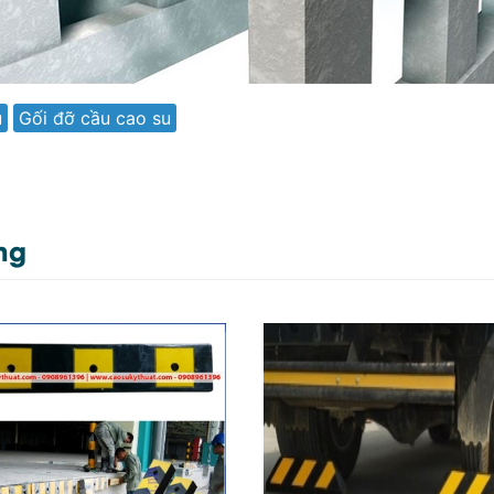
u
Gối đỡ cầu cao su
ng