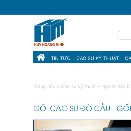
TIN TỨC
CAO SU KỸ THUẬT
CA
MÁY MÓC THIẾT BỊ
LIÊN HỆ
Trang chủ
»
Cao su kỹ thuật
»
Ngành Xây D
GỐI CAO SU ĐỠ CẦU - GỐ