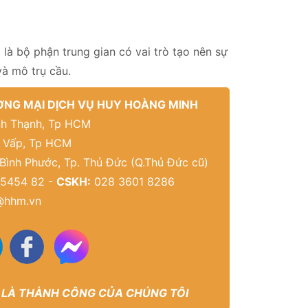
 là bộ phận trung gian có vai trò tạo nên sự
và mô trụ cầu.
NG MẠI DỊCH VỤ HUY HOÀNG MINH
Bình Thạnh, Tp HCM
ò Vấp, Tp HCM
 Bình Phước, Tp. Thủ Đức (Q.Thủ Đức cũ)
5454 82 -
CSKH:
028 3601 8286
@hhm.vn
 LÀ THÀNH CÔNG CỦA CHÚNG TÔI