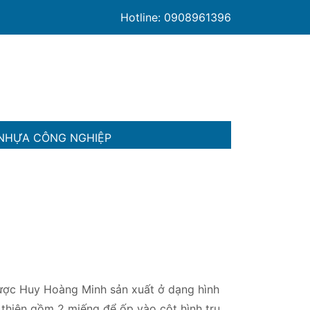
Hotline: 0908961396
NHỰA CÔNG NGHIỆP
ợc Huy Hoàng Minh sản xuất ở dạng hình
thiện gồm 2 miếng để ốp vào cột hình trụ,