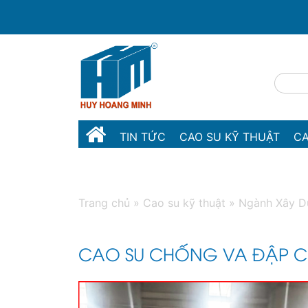
TIN TỨC
CAO SU KỸ THUẬT
CA
MÁY MÓC THIẾT BỊ
LIÊN HỆ
Trang chủ
»
Cao su kỹ thuật
»
Ngành Xây D
CAO SU CHỐNG VA ĐẬP 