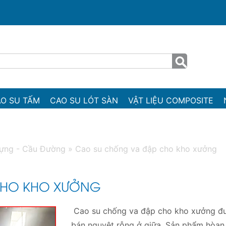
O SU TẤM
CAO SU LÓT SÀN
VẬT LIỆU COMPOSITE
ựng - Cầu Đường
»
Cao su chống va đập cho kho xưởng
CHO KHO XƯỞNG
Cao su chống va đập cho kho xưởng đư
bán nguyệt rỗng ở giữa. Sản phẩm hòan 