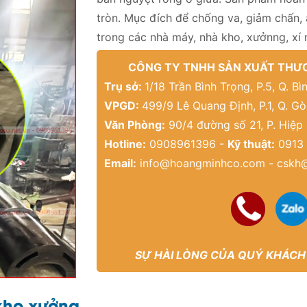
tròn. Mục đích để chống va, giảm chấn, 
trong các nhà máy, nhà kho, xưởnng, xí
CÔNG TY TNHH SẢN XUẤT THƯƠ
Trụ sở:
1/18 Trần Bình Trọng, P.5, Q. 
VPGD:
499/9 Lê Quang Định, P.1, Q. G
Văn Phòng:
90/4 đường số 21, P. Hiệp
Hotline:
0908961396 -
Kỹ thuật:
0913 
Email:
info@hoangminhco.com
-
cskh
SỰ HÀI LÒNG CỦA QUÝ KHÁCH
kho xưởng