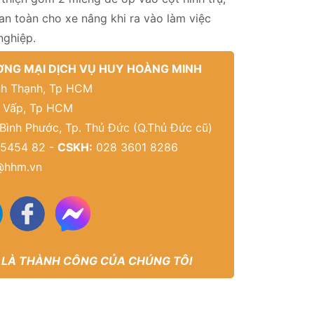
an toàn cho xe nâng khi ra vào làm việc
 nghiệp.
NG MẠI DỊCH VỤ HUY HOÀNG MINH
Bình Thạnh, Tp HCM
ò Vấp, Tp HCM
 Bình Phước, Tp. Thủ Đức (Q.Thủ Đức cũ)
5454 82 -
CSKH:
028 3601 8286
@hhm.vn
 LÀ THÀNH CÔNG CỦA CHÚNG TÔI