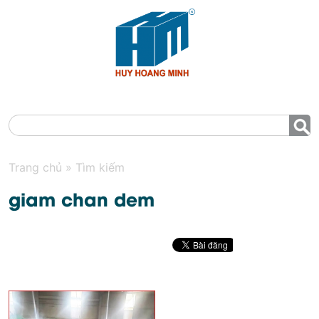
MENU
Trang chủ
»
Tìm kiếm
giam chan dem