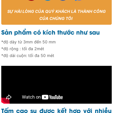
SỰ HÀI LÒNG CỦA QUÝ KHÁCH LÀ THÀNH CÔNG
CỦA CHÚNG TÔI
Sản phẩm có kích thước như sau
*độ dày từ 3mm đến 50 mm
*độ rộng : tối đa 2mét
*độ dài cuộn: tối đa 50 mét
Tấm cao su được kết hợp với nhiều