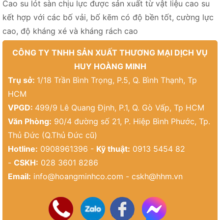
Cao su lót sàn chịu lực được sản xuất từ vật liệu cao su
kết hợp với các bố vải, bố kẽm có độ bền tốt, cường lực
cao, độ kháng xé và kháng rách cao
CÔNG TY TNHH SẢN XUẤT THƯƠNG MẠI DỊCH VỤ
HUY HOÀNG MINH
Trụ sở:
1/18 Trần Bình Trọng, P.5, Q. Bình Thạnh, Tp
HCM
VPGD:
499/9 Lê Quang Định, P.1, Q. Gò Vấp, Tp HCM
Văn Phòng:
90/4 đường số 21, P. Hiệp Bình Phước, Tp.
Thủ Đức (Q.Thủ Đức cũ)
Hotline:
0908961396 -
Kỹ thuật:
0913 5454 82
-
CSKH:
028 3601 8286
Email:
info@hoangminhco.com
-
cskh@hhm.vn