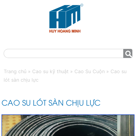
MENU
Trang chủ
»
Cao su kỹ thuật
»
Cao Su Cuộn
»
Cao su
lót sàn chịu lực
CAO SU LÓT SÀN CHỊU LỰC