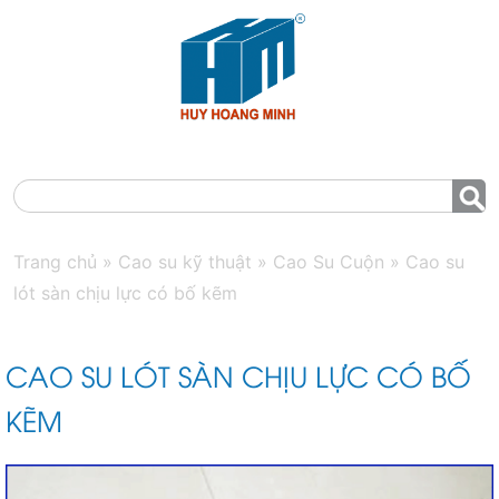
MENU
Trang chủ
»
Cao su kỹ thuật
»
Cao Su Cuộn
»
Cao su
lót sàn chịu lực có bố kẽm
CAO SU LÓT SÀN CHỊU LỰC CÓ BỐ
KẼM