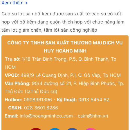
Xem thêm >
Cao su lót sàn bố kém được sản xuất từ cao su có kết
hợp với bố kẽm dạng cuộn thích hợp với chức năng làm
tấm lót giảm chấn, tấm lót sàn công nghiệp
CÔNG TY TNHH SẢN XUẤT THƯƠNG MẠI DỊCH VỤ
HUY HOÀNG MINH
Trụ sở:
1/18 Trần Bình Trọng, P.5, Q. Bình Thạnh, Tp
HCM
VPGD:
499/9 Lê Quang Định, P.1, Q. Gò Vấp, Tp HCM
Văn Phòng:
90/4 đường số 21, P. Hiệp Bình Phước, Tp.
Thủ Đức (Q.Thủ Đức cũ)
Hotline:
0908961396 -
Kỹ thuật:
0913 5454 82
-
CSKH:
028 3601 8286
Email:
info@hoangminhco.com
-
cskh@hhm.vn