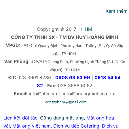
Xem thêm
Copyright © 2017 -
HHM
CÔNG TY TNHH SX - TM DV HUY HOÀNG MINH
VPGD:
499/9 Lê Quang Định, Phường Hạnh Thông
(P.1, Q. Gò Vấp
cũ)
, TP. HCM
Văn Phòng:
499/9 Lê Quang Định, Phường Hạnh Thông
(P.1, Q. Gò
Vấp cũ)
, TP. HCM
ĐT:
028 3601 8286 |
0908 63 53 99
|
0913 54 54
82
|
Fax:
028 3588 6062
Email:
info@hhm.vn
|
info@hoangminhco.com
|
congtyhhm@gmail.com
Liên kết đối tác:
Công dụng mật ong
,
Mật ong hoa
vải
,
Mật ong việt nam
,
Dịch vụ tiệc Catering
,
Dịch vụ