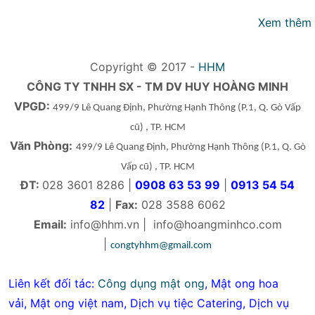
Xem thêm
Copyright © 2017 -
HHM
CÔNG TY TNHH SX - TM DV HUY HOÀNG MINH
VPGD:
499/9 Lê Quang Định, Phường Hạnh Thông
(P.1, Q. Gò Vấp
cũ)
, TP. HCM
Văn Phòng:
499/9 Lê Quang Định, Phường Hạnh Thông
(P.1, Q. Gò
Vấp cũ)
, TP. HCM
ĐT:
028 3601 8286 |
0908 63 53 99
|
0913 54 54
82
|
Fax:
028 3588 6062
Email:
info@hhm.vn
|
info@hoangminhco.com
|
congtyhhm@gmail.com
Liên kết đối tác:
Công dụng mật ong
,
Mật ong hoa
vải
,
Mật ong việt nam
,
Dịch vụ tiệc Catering
,
Dịch vụ