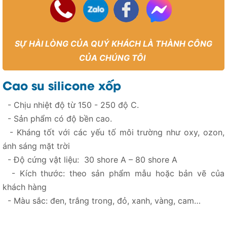
SỰ HÀI LÒNG CỦA QUÝ KHÁCH LÀ THÀNH CÔNG
CỦA CHÚNG TÔI
Cao su silicone xốp
- Chịu nhiệt độ từ 150 - 250 độ C.
- Sản phẩm có độ bền cao.
- Kháng tốt với các yếu tố môi trường như oxy, ozon,
ánh sáng mặt trời
- Độ cứng vật liệu: 30 shore A – 80 shore A
- Kích thước: theo sản phẩm mẫu hoặc bản vẽ của
khách hàng
- Màu sắc: đen, trắng trong, đỏ, xanh, vàng, cam…