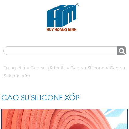
MENU
Trang chủ
»
Cao su kỹ thuật
»
Cao su Silicone
»
Cao su
Silicone xốp
CAO SU SILICONE XỐP