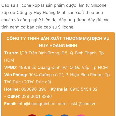
Cao su silicone xốp là sản phẩm được làm từ Silicone
xốp do Công ty Huy Hoàng Minh sản xuất theo tiêu
chuẩn và công nghệ hiện đại đáp ứng được đầy đủ các
tính năng cơ bản của cao su Silicone.
CÔNG TY TNHH SẢN XUẤT THƯƠNG MẠI DỊCH VỤ
HUY HOÀNG MINH
Trụ sở:
1/18 Trần Bình Trọng, P.5, Q. Bình Thạnh, Tp
HCM
VPGD:
499/9 Lê Quang Định, P.1, Q. Gò Vấp, Tp HCM
Văn Phòng:
90/4 đường số 21, P. Hiệp Bình Phước, Tp.
Thủ Đức (Q.Thủ Đức cũ)
Hotline:
0908961396 -
Kỹ thuật:
0913 5454 82
-
CSKH:
028 3601 8286
Email:
info@hoangminhco.com
-
cskh@hhm.vn