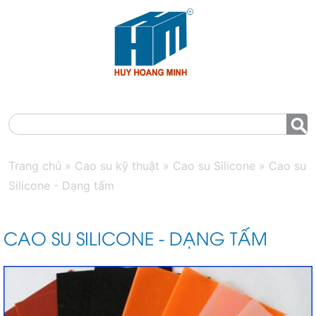
MENU
Trang chủ
»
Cao su kỹ thuật
»
Cao su Silicone
»
Cao su
Silicone - Dạng tấm
CAO SU SILICONE - DẠNG TẤM