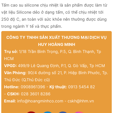
Tấm cao su silicone chịu nhiệt là sản phẩm được làm từ
vật liệu Silicone dẻo ở dạng tấm, có thể chịu nhiệt tới
250 độ C, an toàn với sức khỏe nên thường được dùng
trong ngành Y tế và thực phẩm.
CÔNG TY TNHH SẢN XUẤT THƯƠNG MẠI DỊCH VỤ
HUY HOÀNG MINH
Trụ sở:
1/18 Trần Bình Trọng, P.5, Q. Bình Thạnh, Tp
HCM
VPGD:
499/9 Lê Quang Định, P.1, Q. Gò Vấp, Tp HCM
Văn Phòng:
90/4 đường số 21, P. Hiệp Bình Phước, Tp.
Thủ Đức (Q.Thủ Đức cũ)
Hotline:
0908961396 -
Kỹ thuật:
0913 5454 82
-
CSKH:
028 3601 8286
Email:
info@hoangminhco.com
-
cskh@hhm.vn