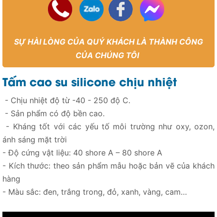
SỰ HÀI LÒNG CỦA QUÝ KHÁCH LÀ THÀNH CÔNG
CỦA CHÚNG TÔI
Tấm cao su silicone chịu nhiệt
- Chịu nhiệt độ từ -40 - 250 độ C.
- Sản phẩm có độ bền cao.
- Kháng tốt với các yếu tố môi trường như oxy, ozon,
ánh sáng mặt trời
- Độ cứng vật liệu: 40 shore A – 80 shore A
- Kích thước: theo sản phẩm mẫu hoặc bản vẽ của khách
hàng
- Màu sắc: đen, trắng trong, đỏ, xanh, vàng, cam…