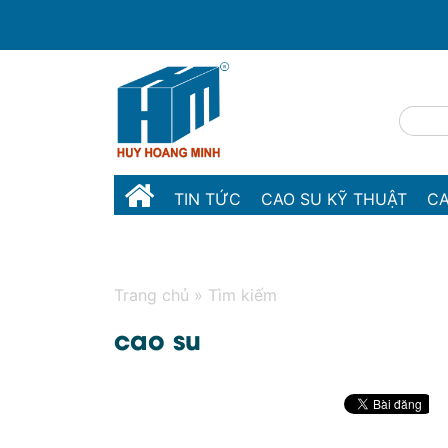
TIN TỨC
CAO SU KỸ THUẬT
CA
MÁY MÓC THIẾT BỊ
LIÊN HỆ
Trang chủ
»
Tìm kiếm
cao su