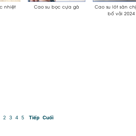
c nhiệt
Cao su bọc cựa gà
Cao su lót sàn ch
bố vải 2024
2
3
4
5
Tiếp
Cuối