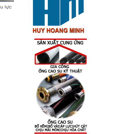
ịu lực