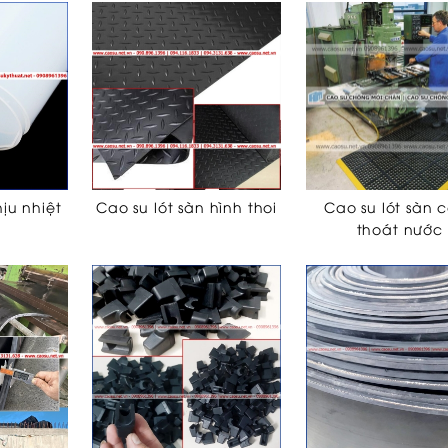
hịu nhiệt
Cao su lót sàn hình thoi
Cao su lót sàn c
thoát nước