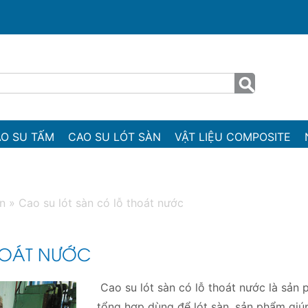
O SU TẤM
CAO SU LÓT SÀN
VẬT LIỆU COMPOSITE
àn
»
Cao su lót sàn có lỗ thoát nước
HOÁT NƯỚC
Cao su lót sàn có lỗ thoát nước là sản 
tổng hợp dùng để lót sàn, sản phẩm giú