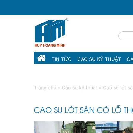
TIN TỨC
CAO SU KỸ THUẬT
CA
MÁY MÓC THIẾT BỊ
LIÊN HỆ
Trang chủ
»
Cao su kỹ thuật
»
Cao su lót s
CAO SU LÓT SÀN CÓ LỖ T