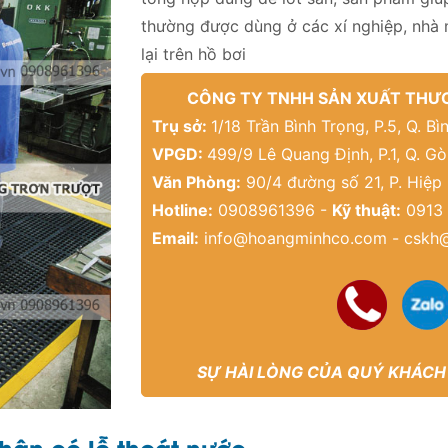
thường được dùng ở các xí nghiệp, nhà 
lại trên hồ bơi
CÔNG TY TNHH SẢN XUẤT THƯƠ
Trụ sở:
1/18 Trần Bình Trọng, P.5, Q. 
VPGD:
499/9 Lê Quang Định, P.1, Q. G
Văn Phòng:
90/4 đường số 21, P. Hiệp
Hotline:
0908961396 -
Kỹ thuật:
0913 
Email:
info@hoangminhco.com
-
cskh
SỰ HÀI LÒNG CỦA QUÝ KHÁCH
hân có lỗ thoát nước