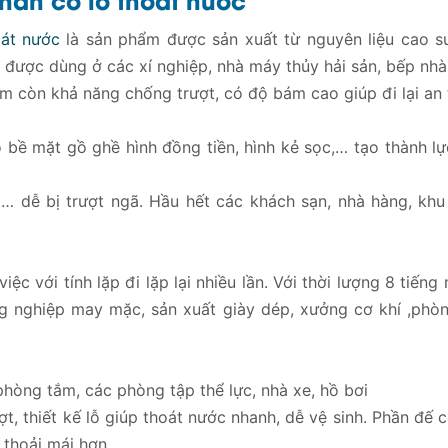
oát nước
là sản phẩm được sản xuất từ nguyên liệu cao s
được dùng ở các xí nghiệp, nhà máy thủy hải sản, bếp nhà h
 còn khả năng chống trượt, có độ bám cao giúp đi lại an 
 bề mặt gồ ghề hình đồng tiền, hình kẻ sọc,… tạo thành l
… dễ bị trượt ngã. Hầu hết các khách sạn, nhà hàng, kh
ệc với tính lặp đi lặp lại nhiều lần. Với thời lượng 8 tiến
ng nghiệp may mặc, sản xuất giày dép, xưởng cơ khí ,phò
hòng tắm, các phòng tập thể lực, nhà xe, hồ bơi
ợt, thiết kế lỗ giúp thoát nước nhanh, dễ vệ sinh. Phần đế 
 thoải mái hơn.