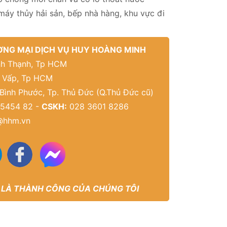
máy thủy hải sản, bếp nhà hàng, khu vực đi
NG MẠI DỊCH VỤ HUY HOÀNG MINH
Bình Thạnh, Tp HCM
ò Vấp, Tp HCM
 Bình Phước, Tp. Thủ Đức (Q.Thủ Đức cũ)
5454 82 -
CSKH:
028 3601 8286
@hhm.vn
 LÀ THÀNH CÔNG CỦA CHÚNG TÔI