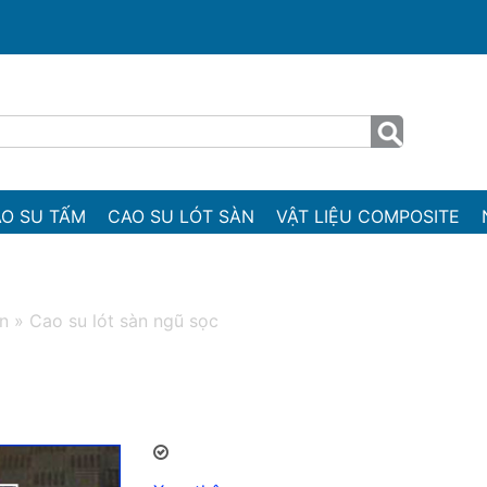
O SU TẤM
CAO SU LÓT SÀN
VẬT LIỆU COMPOSITE
àn
»
Cao su lót sàn ngũ sọc