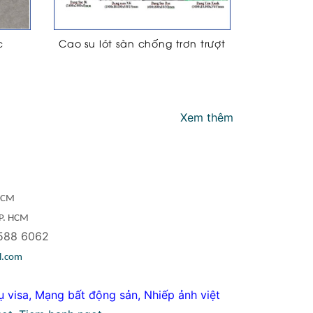
c
Cao su lót sàn chống trơn trượt
Xem thêm
 HCM
TP. HCM
588 6062
l.com
ụ visa
,
Mạng bất động sản
,
Nhiếp ảnh việt