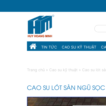
TIN TỨC
CAO SU KỸ THUẬT
CA
MÁY MÓC THIẾT BỊ
LIÊN HỆ
Trang chủ
»
Cao su kỹ thuật
»
Cao su lót s
CAO SU LÓT SÀN NGŨ SỌC