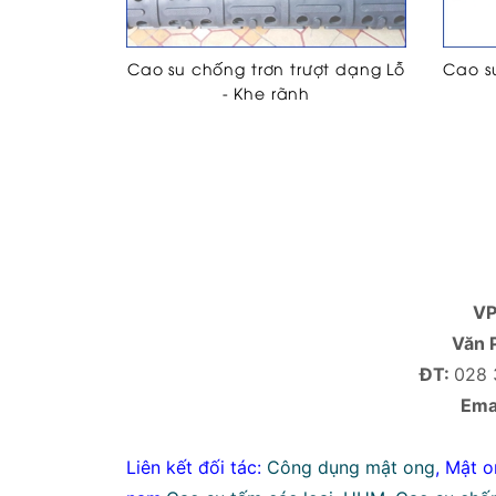
Cao su chống trơn trượt dạng Lỗ
Cao su
- Khe rãnh
V
Văn 
ĐT:
028 
Emai
Liên kết đối tác:
Công dụng mật ong
,
Mật o