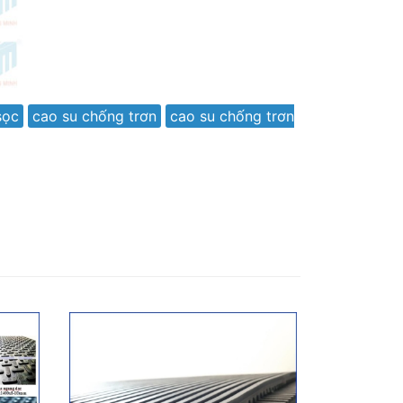
sọc
cao su chống trơn
cao su chống trơn