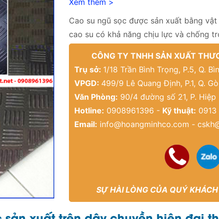
Xem thêm >
Cao su ngũ sọc được sản xuất bằng vật 
cao su có khả năng chịu lực và chống tr
CÔNG TY TNHH SẢN XUẤT THƯƠ
Trụ sở:
1/18 Trần Bình Trọng, P.5, Q. 
VPGD:
499/9 Lê Quang Định, P.1, Q. G
Văn Phòng:
90/4 đường số 21, P. Hiệp
Hotline:
0908961396 -
Kỹ thuật:
0913 
Email:
info@hoangminhco.com
-
cskh
SỰ HÀI LÒNG CỦA QUÝ KHÁCH
c sản xuất trên dây chuyền hiện đại 