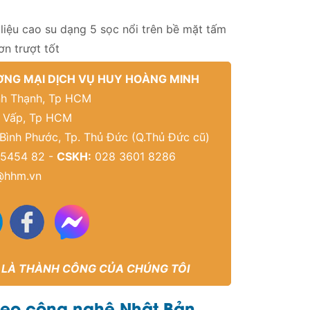
liệu cao su dạng 5 sọc nổi trên bề mặt tấm
ơn trượt tốt
NG MẠI DỊCH VỤ HUY HOÀNG MINH
Bình Thạnh, Tp HCM
ò Vấp, Tp HCM
 Bình Phước, Tp. Thủ Đức (Q.Thủ Đức cũ)
5454 82 -
CSKH:
028 3601 8286
@hhm.vn
 LÀ THÀNH CÔNG CỦA CHÚNG TÔI
theo công nghệ Nhật Bản