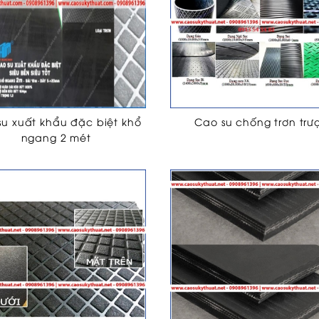
su xuất khẩu đặc biệt khổ
Cao su chống trơn trư
ngang 2 mét