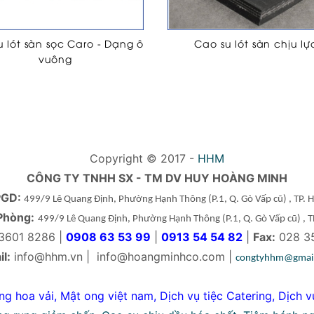
 lót sàn sọc Caro - Dạng ô
Cao su lót sàn chịu lự
vuông
Copyright © 2017 -
HHM
CÔNG TY TNHH SX - TM DV HUY HOÀNG MINH
PGD:
499/9 Lê Quang Định, Phường Hạnh Thông
(P.1, Q. Gò Vấp cũ)
, TP.
Phòng:
499/9 Lê Quang Định, Phường Hạnh Thông
(P.1, Q. Gò Vấp cũ)
, 
3601 8286 |
0908 63 53 99
|
0913 54 54 82
|
Fax:
028 3
l:
info@hhm.vn
|
info@hoangminhco.com
|
congtyhhm@gmai
ng hoa vải
,
Mật ong việt nam
,
Dịch vụ tiệc Catering
,
Dịch v