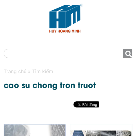
MENU
Trang chủ
»
Tìm kiếm
cao su chong tron truot