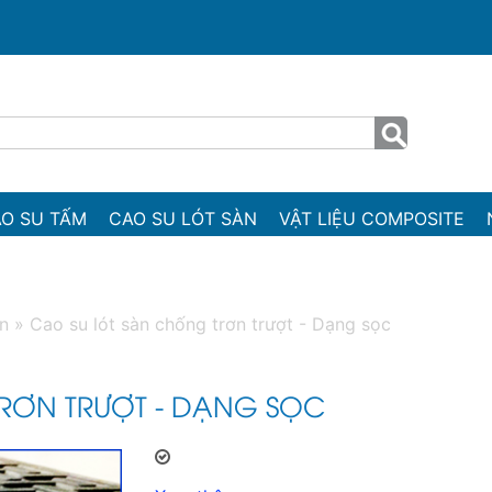
O SU TẤM
CAO SU LÓT SÀN
VẬT LIỆU COMPOSITE
àn
»
Cao su lót sàn chống trơn trượt - Dạng sọc
RƠN TRƯỢT - DẠNG SỌC