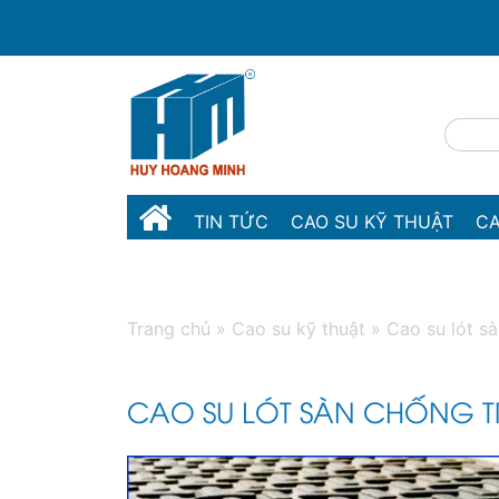
TIN TỨC
CAO SU KỸ THUẬT
CA
MÁY MÓC THIẾT BỊ
LIÊN HỆ
Trang chủ
»
Cao su kỹ thuật
»
Cao su lót s
CAO SU LÓT SÀN CHỐNG T