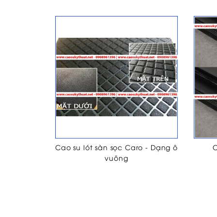
Cao su lót sàn sọc Caro - Dạng ô
C
vuông