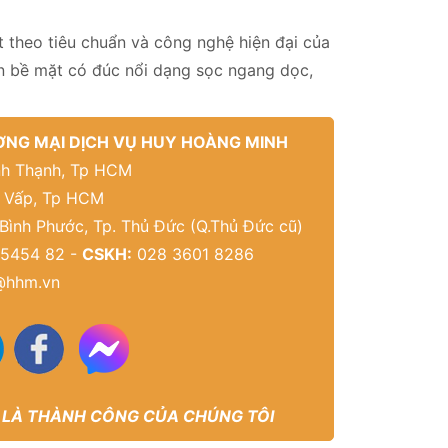
 theo tiêu chuẩn và công nghệ hiện đại của
ên bề mặt có đúc nổi dạng sọc ngang dọc,
NG MẠI DỊCH VỤ HUY HOÀNG MINH
Bình Thạnh, Tp HCM
ò Vấp, Tp HCM
 Bình Phước, Tp. Thủ Đức (Q.Thủ Đức cũ)
5454 82 -
CSKH:
028 3601 8286
@hhm.vn
 LÀ THÀNH CÔNG CỦA CHÚNG TÔI