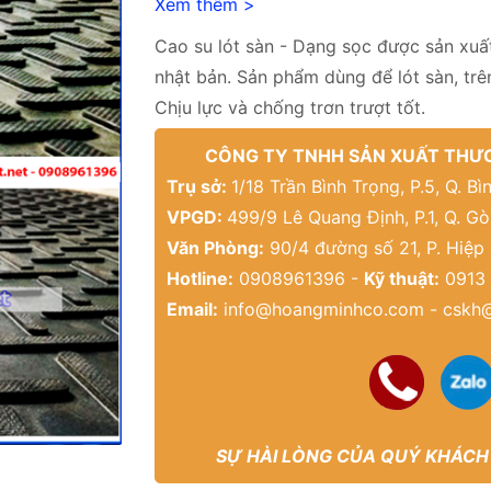
Xem thêm >
Cao su lót sàn - Dạng sọc được sản xuất
nhật bản. Sản phẩm dùng để lót sàn, tr
Chịu lực và chống trơn trượt tốt.
CÔNG TY TNHH SẢN XUẤT THƯƠ
Trụ sở:
1/18 Trần Bình Trọng, P.5, Q. 
VPGD:
499/9 Lê Quang Định, P.1, Q. G
Văn Phòng:
90/4 đường số 21, P. Hiệp
Hotline:
0908961396 -
Kỹ thuật:
0913 
Email:
info@hoangminhco.com
-
cskh
SỰ HÀI LÒNG CỦA QUÝ KHÁCH