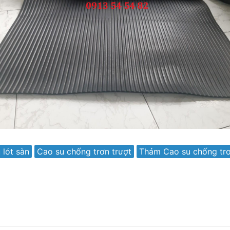
 lót sàn
Cao su chống trơn trượt
Thảm Cao su chống trơ