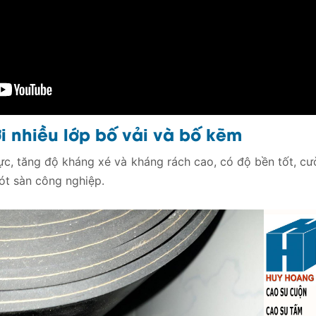
i nhiều lớp bố vải và bố kẽm
ực, tăng độ kháng xé và kháng rách cao, có độ bền tốt, cư
ót sàn công nghiệp.