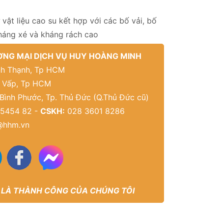
 vật liệu cao su kết hợp với các bố vải, bố
kháng xé và kháng rách cao
NG MẠI DỊCH VỤ HUY HOÀNG MINH
Bình Thạnh, Tp HCM
ò Vấp, Tp HCM
 Bình Phước, Tp. Thủ Đức (Q.Thủ Đức cũ)
5454 82 -
CSKH:
028 3601 8286
@hhm.vn
 LÀ THÀNH CÔNG CỦA CHÚNG TÔI