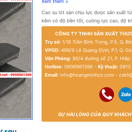
Xem thêm >
Cao su lót sàn chịu lực được sản xuất từ
kẽm có độ bền tốt, cường lực cao, độ 
CÔNG TY TNHH SẢN XUẤT THƯƠ
Trụ sở:
1/18 Trần Bình Trọng, P.5, Q. 
VPGD:
499/9 Lê Quang Định, P.1, Q. G
Văn Phòng:
90/4 đường số 21, P. Hiệp
Hotline:
0908961396 -
Kỹ thuật:
0913 
Email:
info@hoangminhco.com
-
cskh
SỰ HÀI LÒNG CỦA QUÝ KHÁCH
ư sau