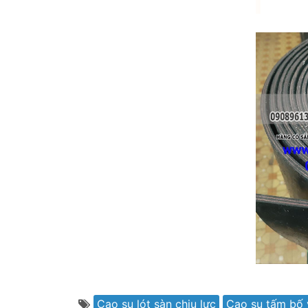
Cao su lót sàn chịu lực
Cao su tấm bố v