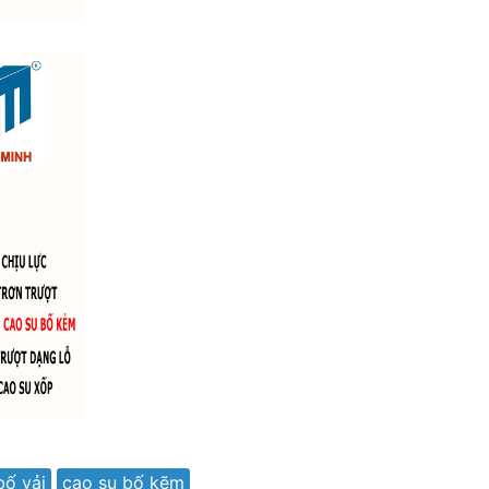
bố vải
cao su bố kẽm