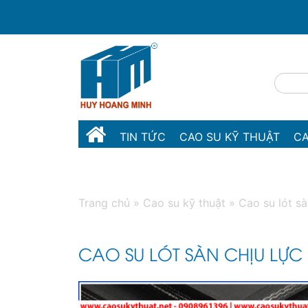
TIN TỨC
CAO SU KỸ THUẬT
CA
MÁY MÓC THIẾT BỊ
LIÊN HỆ
Trang chủ
»
Cao su kỹ thuật
»
Cao su lót s
CAO SU LÓT SÀN CHỊU LỰC