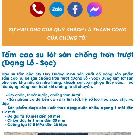
SỰ HÀI LÒNG CỦA QUÝ KHÁCH LÀ THÀNH CÔNG
CỦA CHÚNG TÔI
Tấm cao su lót sàn chống trơn trượt
(Dạng Lỗ - Sọc)
Cao su tấm của cty Huy Hoàng Minh sản xuất có dòng sản phẩm
Tấm cao su lót sàn chống trơn trượt (Dạng Lỗ - Sọc) Dùng làm lót sàn
cho các khu nấu ăn nhà hàng, khách sạn, xí nghiệp thủy sản... có
tác dụng trống trơn trượt khi chúng ta di chuyển.
- Êm chân, thoát nước, chống trơn trượt...
- Sản phầm có độ bền cơ và lý tính tốt, hệ số lão hóa cao, chịu va
đập
- Sản phẩm được sản xuất theo dạng cuộn chiều ngang 1 mét đến
1.2 mét
- Độ dài từ 10 mét đến 50 mét
- Chiều dày từ 1 mm đến 30 mm
- Cường lực từ 5 MPa đến 28 Mpa