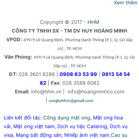
Xem thêm
Copyright © 2017 -
HHM
CÔNG TY TNHH SX - TM DV HUY HOÀNG MINH
VPGD:
499/9 Lê Quang Định, Phường Hạnh Thông
(P.1, Q. Gò Vấp
cũ)
, TP. HCM
Văn Phòng:
499/9 Lê Quang Định, Phường Hạnh Thông
(P.1, Q. Gò
Vấp cũ)
, TP. HCM
ĐT:
028 3601 8286 |
0908 63 53 99
|
0913 54 54
82
|
Fax:
028 3588 6062
Email:
info@hhm.vn
|
info@hoangminhco.com
|
congtyhhm@gmail.com
Liên kết đối tác:
Công dụng mật ong
,
Mật ong hoa
vải
,
Mật ong việt nam
,
Dịch vụ tiệc Catering
,
Dịch vụ
visa
,
Mạng bất động sản
,
Nhiếp ảnh việt nam
,
Cao su