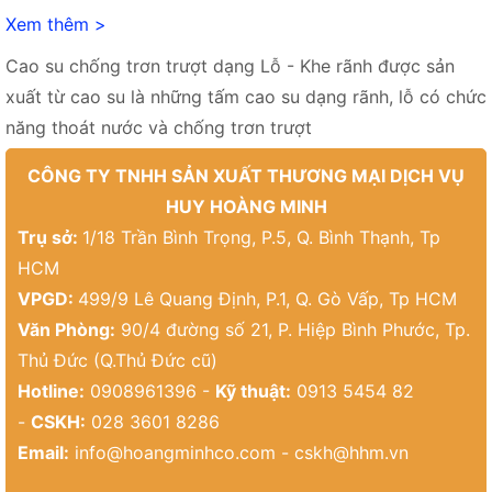
Xem thêm >
Cao su chống trơn trượt dạng Lỗ - Khe rãnh được sản
xuất từ cao su là những tấm cao su dạng rãnh, lỗ có chức
năng thoát nước và chống trơn trượt
CÔNG TY TNHH SẢN XUẤT THƯƠNG MẠI DỊCH VỤ
HUY HOÀNG MINH
Trụ sở:
1/18 Trần Bình Trọng, P.5, Q. Bình Thạnh, Tp
HCM
VPGD:
499/9 Lê Quang Định, P.1, Q. Gò Vấp, Tp HCM
Văn Phòng:
90/4 đường số 21, P. Hiệp Bình Phước, Tp.
Thủ Đức (Q.Thủ Đức cũ)
Hotline:
0908961396 -
Kỹ thuật:
0913 5454 82
-
CSKH:
028 3601 8286
Email:
info@hoangminhco.com
-
cskh@hhm.vn