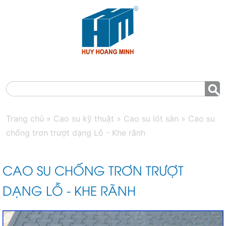
MENU
Trang chủ
»
Cao su kỹ thuật
»
Cao su lót sàn
»
Cao su
chống trơn trượt dạng Lỗ - Khe rãnh
CAO SU CHỐNG TRƠN TRƯỢT
DẠNG LỖ - KHE RÃNH